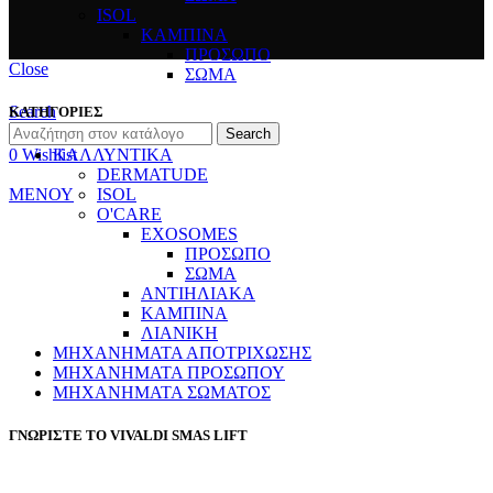
ISOL
ΚΑΜΠΙΝΑ
ΠΡΟΣΩΠΟ
Close
ΣΩΜΑ
Search
ΚΑΤΗΓΟΡΙΕΣ
Search
0
Wishlist
ΚΑΛΛΥΝΤΙΚΑ
DERMATUDE
ΜΕΝΟΥ
ISOL
O'CARE
EXOSOMES
ΠΡΟΣΩΠΟ
ΣΩΜΑ
ΑΝΤΙΗΛΙΑΚΑ
ΚΑΜΠΙΝΑ
ΛΙΑΝΙΚΗ
ΜΗΧΑΝΗΜΑΤΑ ΑΠΟΤΡΙΧΩΣΗΣ
ΜΗΧΑΝΗΜΑΤΑ ΠΡΟΣΩΠΟΥ
ΜΗΧΑΝΗΜΑΤΑ ΣΩΜΑΤΟΣ
ΓΝΩΡΙΣΤΕ ΤΟ VIVALDI SMAS LIFT