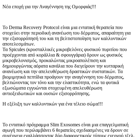
Νέα εποχή για την Αναγέννηση της Ομορφιάς!!!
Το Derma Recovery Protocol είναι μια εντατική θεραπεία που
στοχεύει στην περιοδική ανανέωση του δέρματος, απαραίτητη για
την εξισορρόπησή του και τη βελτιστοποίηση των καλλυντικών
αποτελεσμάτων.
Τα Spicules (κρυσταλλικές μικροβελόνες φυσικού πυριτίου που
προέρχονται από κοράλλια & σφουγγάρια) δρουν ως φυσικός
μικροβελονισμός, προκαλώντας μικροαπολέπιση και
δημιουργώντας αόρατα κανάλια που διεγείρουν την κυτταρική
ανανέωση και την απελευθέρωση δραστικών συστατικών. Τα
βιομιμητικά πεπτίδια προάγουν την αναγέννηση του δέρματος,
βελτιώνοντας τον τόνο και την ελαστικότητα, ενώ τα φυτικά
εξωσώματα εγγυώνται στοχευμένη απελευθέρωση
αντιοξειδωτικών και ουσιών εξισορρόπησης.
Η εξέλιξη των καλλυντικών για ένα τέλειο σώμα!!!
Το εντατικό πρόγραμμα Slim Exosomes είναι μια επαγγελματική
αγωγή που περιλαμβάνει 6 θεραπείες σχεδιασμένες να δρουν σε
συνέργεια εναλλάσσοντας δύο διαφορετικούς τύπους ενεργού τζελ.