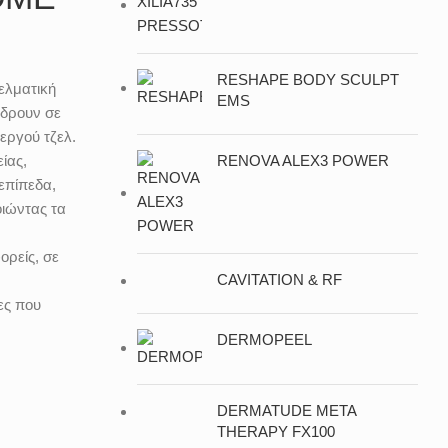
RESHAPE BODY SCULPT
ελματική
EMS
 δρουν σε
εργού τζελ.
RENOVA ALEX3 POWER
ίας,
επίπεδα,
οιώντας τα
ορείς, σε
CAVITATION & RF
ες που
DERMOPEEL
DERMATUDE META
THERAPY FX100