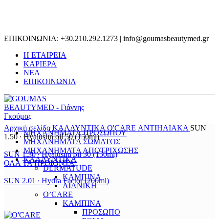
ΕΠΙΚΟΙΝΩΝΙΑ: +30.210.292.1273 | info@goumasbeautymed.gr
Η ΕΤΑΙΡΕΙΑ
ΚΑΡΙΕΡΑ
ΝΕΑ
ΕΠΙΚΟΙΝΩΝΙΑ
Αρχική σελίδα
ΚΑΛΛΥΝΤΙΚΑ
O'CARE
ΑΝΤΙΗΛΙΑΚΑ
SUN
ΜΗΧΑΝΗΜΑΤΑ ΠΡΟΣΩΠΟΥ
1.50 ∙ Hyalusun oil 50 (150ml)
ΜΗΧΑΝΗΜΑΤΑ ΣΩΜΑΤΟΣ
ΜΗΧΑΝΗΜΑΤΑ ΑΠΟΤΡΙΧΩΣΗΣ
SUN 1.30 ∙ Hyalusun oil 30 (150ml)
ΚΑΛΛΥΝΤΙΚΑ
ΟΛΑ ΤΑ ΠΡΟΙΟΝΤΑ
DERMATUDE
ΚΑΜΠΙΝΑ
SUN 2.01 ∙ Hydra Factor (200ml)
ΛΙΑΝΙΚΗ
O’CARE
ΚΑΜΠΙΝΑ
Μεγέθυνση
ΠΡΟΣΩΠΟ