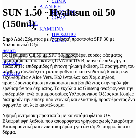
ΣΩΜΑ
ΛΙΑΝΙΚΗ
SUN 1.50 ∙ Hyalusun oil 50
ΠΡΟΣΩΠΟ
ΣΩΜΑ
(150ml)
ISOL
ΚΑΜΠΙΝΑ
ΠΡΟΣΩΠΟ
Ξηρό Λάδι Σώματος με Αντηλιακή προστασία SPF 30 με
ΣΩΜΑ
Υαλουρονικό Οξύ
Search
Το Hyalusun Oil 50 με SPF 50, προσφέρει ευρέος φάσματος
Search
προστασία από τις ακτίνες UVA και UVB, ιδανική επιλογή για
0
Wishlist
ευαίσθητες επιδερμίδες ή έντονη ηλιακή έκθεση. Η προηγμένη του
σύνθεση συνδυάζει τη καταπραϋντική και ενυδατική δράση των
ΜΕΝΟΥ
εκχυλισμάτων Aloe Vera, Καλέντουλας και Χαμομηλιού,
προσφέροντας άμεση ανακούφιση και βοηθώντας στην πρόληψη
ερεθισμών του δέρματος. Το εκχύλισμα Ginseng αναζωογονεί την
επιδερμίδα, ενώ οι μικροσφαίρες Υαλουρονικού Οξέος και Konjac
διατηρούν την επιδερμίδα νεανική και ελαστική, προσφέροντας ένα
σφριγηλό και λείο αποτέλεσμα.
Υψηλή αντηλιακή προστασία με καινοτόμα φίλτρα UV.
Ελαφριά υφή λαδιού, που απορροφάται γρήγορα χωρίς λιπαρότητα.
Καταπραϋντική και ενυδατική δράση για άνεση & ισορροπία στο
δέρμα.