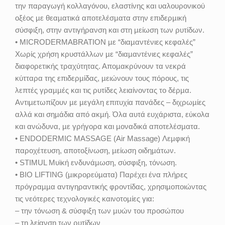
την παραγωγή κολλαγόνου, ελαστίνης και υαλουρονικού
οξέος µε θεαµατικά αποτελέσµατα στην επιδερµική
σύσφιξη, στην αντιγήρανση και στη µείωση των ρυτίδων.
• MICRODERMABRATION µε “διαµαντένιες κεφαλές”
Χωρίς χρήση κρυστάλλων µε “διαµαντένιες κεφαλές”
διαφορετικής τραχύτητας. Αποµακρύνουν τα νεκρά
κύτταρα της επιδερµίδας, µειώνουν τους πόρους, τις
λεπτές γραµµές και τις ρυτίδες λειαίνοντας το δέρµα.
Αντιµετωπίζουν µε µεγάλη επιτυχία πανάδες – διχρωµίες
αλλά και σηµάδια από ακµή. Όλα αυτά ευχάριστα, εύκολα
και ανώδυνα, µε γρήγορα και µοναδικά αποτελέσµατα.
• ENDODERMIC MASSAGE (Air Massage) Λεµφική
παροχέτευση, αποτοξίνωση, µείωση οιδηµάτων.
• STIMUL Μυϊκή ενδυνάµωση, σύσφιξη, τόνωση.
• BIO LIFTING (µικρορεύµατα) Παρέχει ένα πλήρες
πρόγραµµα αντιγηραντικής φροντίδας, χρησιµοποιώντας
τις νεότερες τεχνολογικές καινοτοµίες για:
– την τόνωση & σύσφιξη των µυών του προσώπου
– τη λείανση των ρυτίδων