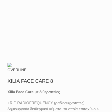
Δείτε το Video
Μεγέθυνση
XILIA FACE CARE 8
Xilia Face Care με 8 θεραπείες
• R.F. RADIOFREQUENCY (ραδιοσυχνότητες)
∆ηµιουργούν διαθερµικά κύµατα, τα οποία επιταχύνουν