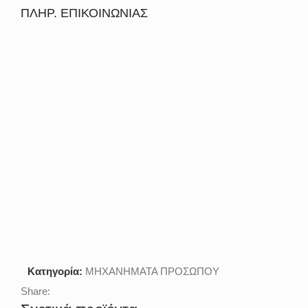
ΠΛΗΡ. ΕΠΙΚΟΙΝΩΝΙΑΣ
Αγ. Αντωνίου 1, άνω πατήσια
Αθήνα, 11142
Τηλ: 210.2921273
Φαξ: 210.2132767
info@goumasbeautymed.gr
Αν ενδιαφέρεστε να μάθετε λεπτομέρειες για κάποιο από
τα προϊόντα μας, επικοινωνήστε μαζί μας
Κατηγορία:
ΜΗΧΑΝΗΜΑΤΑ ΠΡΟΣΩΠΟΥ
Share: