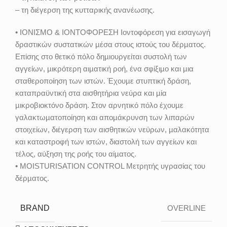
– τη διέγερση της κυτταρικής ανανέωσης.
• ΙΟΝΙΣΜΟ & ΙΟΝΤΟΦΟΡΕΣΗ Ιοντοφόρεση για εισαγωγή
δραστικών συστατικών µέσα στους ιστούς του δέρµατος.
Επίσης στο θετικό πόλο δηµιουργείται συστολή των
αγγείων, µικρότερη αιµατική ροή, ένα σφίξιµο και µια
σταθεροποίηση των ιστών. Έχουµε στυπτική δράση,
καταπραϋντική στα αισθητήρια νεύρα και µία
µικροβιοκτόνο δράση. Στον αρνητικό πόλο έχουµε
γαλακτωµατοποίηση και αποµάκρυνση των λιπαρών
στοιχείων, διέγερση των αισθητικών νεύρων, µαλακότητα
και καταστροφή των ιστών, διαστολή των αγγείων και
τέλος, αύξηση της ροής του αίµατος.
• MOISTURISATION CONTROL Μετρητής υγρασίας του
δέρµατος.
BRAND
OVERLINE