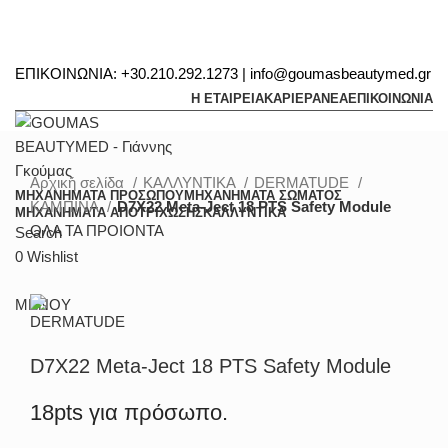
ΕΠΙΚΟΙΝΩΝΙΑ: +30.210.292.1273 | info@goumasbeautymed.gr
Η ΕΤΑΙΡΕΙΑ
ΚΑΡΙΕΡΑ
ΝΕΑ
ΕΠΙΚΟΙΝΩΝΙΑ
Αρχική σελίδα
ΚΑΛΛΥΝΤΙΚΑ
DERMATUDE
ΜΗΧΑΝΗΜΑΤΑ ΠΡΟΣΩΠΟΥ
ΜΗΧΑΝΗΜΑΤΑ ΣΩΜΑΤΟΣ
ΚΑΜΠΙΝΑ
D7X22 Meta-Ject 18 PTS Safety Module
ΜΗΧΑΝΗΜΑΤΑ ΑΠΟΤΡΙΧΩΣΗΣ
ΚΑΛΛΥΝΤΙΚΑ
ΟΛΑ ΤΑ ΠΡΟΙΟΝΤΑ
Search
0
Wishlist
Μεγέθυνση
ΜΕΝΟΥ
D7X22 Meta-Ject 18 PTS Safety Module
18pts για πρόσωπο.