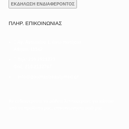
ΠΛΗΡ. ΕΠΙΚΟΙΝΩΝΙΑΣ
Αγ. Αντωνίου 1, άνω πατήσια
Αθήνα, 11142
Τηλ: 210.2921273
Φαξ: 210.2132767
info@goumasbeautymed.gr
Αν ενδιαφέρεστε να μάθετε λεπτομέρειες για κάποιο
από τα προϊόντα μας, επικοινωνήστε μαζί μας