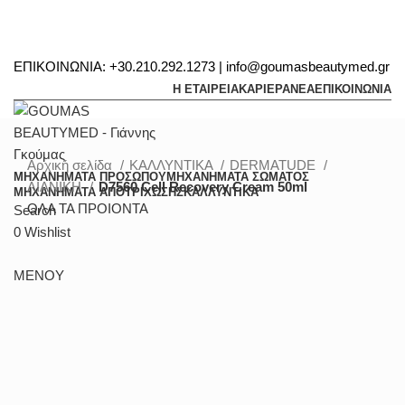
ΕΠΙΚΟΙΝΩΝΙΑ: +30.210.292.1273 | info@goumasbeautymed.gr
Η ΕΤΑΙΡΕΙΑ
ΚΑΡΙΕΡΑ
ΝΕΑ
ΕΠΙΚΟΙΝΩΝΙΑ
Αρχική σελίδα
ΚΑΛΛΥΝΤΙΚΑ
DERMATUDE
ΜΗΧΑΝΗΜΑΤΑ ΠΡΟΣΩΠΟΥ
ΜΗΧΑΝΗΜΑΤΑ ΣΩΜΑΤΟΣ
ΛΙΑΝΙΚΗ
D7560 Cell Recovery Cream 50ml
ΜΗΧΑΝΗΜΑΤΑ ΑΠΟΤΡΙΧΩΣΗΣ
ΚΑΛΛΥΝΤΙΚΑ
ΟΛΑ ΤΑ ΠΡΟΙΟΝΤΑ
Search
0
Wishlist
ΜΕΝΟΥ
Δείτε το Video
360 product view
0%
Μεγέθυνση