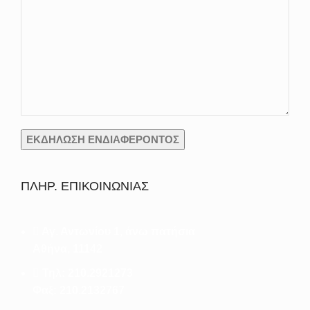
ΠΛΗΡ. ΕΠΙΚΟΙΝΩΝΙΑΣ
Αγ. Αντωνίου 1, άνω πατήσια
Αθήνα, 11142
Τηλ: 210.2921273
Φαξ: 210.2132767