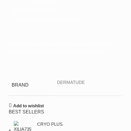
Τηλ: 210.2921273
Φαξ: 210.2132767
info@goumasbeautymed.gr
Αν ενδιαφέρεστε να μάθετε λεπτομέρειες για κάποιο
από τα προϊόντα μας, επικοινωνήστε μαζί μας
DERMATUDE
BRAND
Add to wishlist
BEST SELLERS
CRYO PLUS