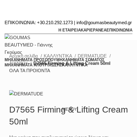
ΕΠΙΚΟΙΝΩΝΙΑ: +30.210.292.1273 | info@goumasbeautymed.gr
Η ΕΤΑΙΡΕΙΑ
ΚΑΡΙΕΡΑ
ΝΕΑ
ΕΠΙΚΟΙΝΩΝΙΑ
Αρχική σελίδα
ΚΑΛΛΥΝΤΙΚΑ
DERMATUDE
ΜΗΧΑΝΗΜΑΤΑ ΠΡΟΣΩΠΟΥ
ΜΗΧΑΝΗΜΑΤΑ ΣΩΜΑΤΟΣ
ΛΙΑΝΙΚΗ
D7565 Firming & Lifting Cream 50ml
ΜΗΧΑΝΗΜΑΤΑ ΑΠΟΤΡΙΧΩΣΗΣ
ΚΑΛΛΥΝΤΙΚΑ
ΟΛΑ ΤΑ ΠΡΟΙΟΝΤΑ
Δείτε το Video
Μεγέθυνση
D7565 Firming & Lifting Cream
ΜΕΝΟΥ
50ml