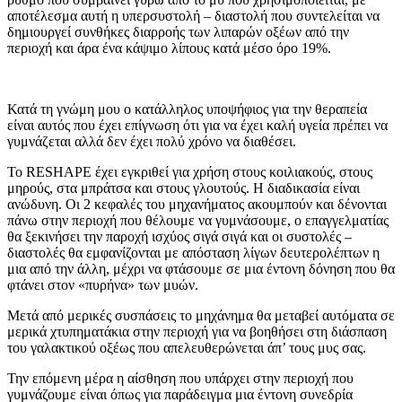
αποτέλεσμα αυτή η υπερσυστολή – διαστολή που συντελείται να
δημιουργεί συνθήκες διαρροής των λιπαρών οξέων από την
περιοχή και άρα ένα κάψιμο λίπους κατά μέσο όρο 19%.
Κατά τη γνώμη μου ο κατάλληλος υποψήφιος για την θεραπεία
είναι αυτός που έχει επίγνωση ότι για να έχει καλή υγεία πρέπει να
γυμνάζεται αλλά δεν έχει πολύ χρόνο να διαθέσει.
Το RESHAPE έχει εγκριθεί για χρήση στους κοιλιακούς, στους
μηρούς, στα μπράτσα και στους γλουτούς. Η διαδικασία είναι
ανώδυνη. Οι 2 κεφαλές του μηχανήματος ακουμπούν και δένονται
πάνω στην περιοχή που θέλουμε να γυμνάσουμε, ο επαγγελματίας
θα ξεκινήσει την παροχή ισχύος σιγά σιγά και οι συστολές –
διαστολές θα εμφανίζονται με απόσταση λίγων δευτερολέπτων η
μια από την άλλη, μέχρι να φτάσουμε σε μια έντονη δόνηση που θα
φτάνει στον «πυρήνα» των μυών.
Μετά από μερικές συσπάσεις το μηχάνημα θα μεταβεί αυτόματα σε
μερικά χτυπηματάκια στην περιοχή για να βοηθήσει στη διάσπαση
του γαλακτικού οξέως που απελευθερώνεται άπ’ τους μυς σας.
Την επόμενη μέρα η αίσθηση που υπάρχει στην περιοχή που
γυμνάζουμε είναι όπως για παράδειγμα μια έντονη συνεδρία