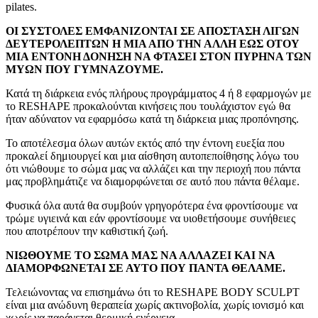
pilates.
ΟΙ ΣΥΣΤΟΛΕΣ ΕΜΦΑΝΙΖΟΝΤΑΙ ΣΕ ΑΠΟΣΤΑΣΗ ΛΙΓΩΝ
ΔΕΥΤΕΡΟΛΕΠΤΩΝ Η ΜΙΑ ΑΠΟ ΤΗΝ ΑΛΛΗ ΕΩΣ ΟΤΟΥ
ΜΙΑ ΕΝΤΟΝΗ ΔΟΝΗΣΗ ΝΑ ΦΤΑΣΕΙ ΣΤΟΝ ΠΥΡΗΝΑ ΤΩΝ
ΜΥΩΝ ΠΟΥ ΓΥΜΝΑΖΟΥΜΕ.
Κατά τη διάρκεια ενός πλήρους προγράμματος 4 ή 8 εφαρμογών με
το RESHAPE προκαλούνται κινήσεις που τουλάχιστον εγώ θα
ήταν αδύνατον να εφαρμόσω κατά τη διάρκεια μιας προπόνησης.
Το αποτέλεσμα όλων αυτών εκτός από την έντονη ευεξία που
προκαλεί δημιουργεί και μια αίσθηση αυτοπεποίθησης λόγω του
ότι νιώθουμε το σώμα μας να αλλάζει και την περιοχή που πάντα
μας προβλημάτιζε να διαμορφώνεται σε αυτό που πάντα θέλαμε.
Φυσικά όλα αυτά θα συμβούν γρηγορότερα ένα φροντίσουμε να
τρώμε υγιεινά και εάν φροντίσουμε να υιοθετήσουμε συνήθειες
που αποτρέπουν την καθιστική ζωή.
ΝΙΩΘΟΥΜΕ ΤΟ ΣΩΜΑ ΜΑΣ ΝΑ ΑΛΛΑΖΕΙ ΚΑΙ ΝΑ
ΔΙΑΜΟΡΦΩΝΕΤΑΙ ΣΕ ΑΥΤΟ ΠΟΥ ΠΑΝΤΑ ΘΕΛΑΜΕ.
Τελειώνοντας να επισημάνω ότι το RESHAPE BODY SCULPT
είναι μια ανώδυνη θεραπεία χωρίς ακτινοβολία, χωρίς ιονισμό και
χωρίς να παράγεται θερμική ενέργεια.