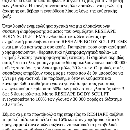
συχνότερα ακούμε από τις φίλες και γνωστές μας για την περιοχή
των γλουτών. Η κοινή συνισταμένη όλων αυτών είναι η έλλειψη
άσκησης και βέβαια η εναπόθεση λίπους λόγω της καθιστικής
ζωής.
Όταν λοιπόν ενημερώθηκα σχετικά για μια ολοκαίνουργια
συσκευή διαμόρφωσης σώματος που ονομάζεται RESHAPE
BODY SCULPT EMS ενθουσιάστηκα. Ξεκινώντας την
ενημέρωσή μου διάβασα ότι το RESHAPE BODY SCULPT EMS
είναι μια νέα κατηγορία συσκευής. Για πρώτη φορά στην αισθητική
χρησιμοποιούνται «θεραπευτικά ηλεκτρομαγνητικά πεδία» με
υψηλής έντασης ηλεκτρομαγνητική εστίαση. Τί σημαίνει ακριβώς
αυτό; Ότι τα ηλεκτρομαγνητικά πεδία προκαλούν πάνω από 30.000
μυϊκές συσπάσεις σε διάστημα μόλις 30 λεπτών. Οι μυϊκές αυτές
συσπάσεις επηρέζουν τους μυς με τρόπο που δε θα μπορούσε να
γίνει με γυμναστική. Για παράδειγμα όταν αθλούμαστε και
κάνουμε βαθιά καθίσματα για να γυμνάσουμε τους γλουτούς
ενεργοποιούμε περίπου το 50% των μυών στους γλουτούς κάθε 3
έως 5 δευτερόλεπτα. Με το RESHAPE BODY SCULPT
ενεργοποιείται το 100% των γλουτών 30.000 φορές σε διάστημα
30 λεπτών.
Σύμφωνα με τα πρωτόκολλα της εταιρείας το RESHAPE αυξάνει
τη μυϊκή μάζα κατά μέσο όρο 16% και όταν χρησιμοποιείται σε
πρόγραμμα 4 συνεδριών αυξάνει εντυπωσιακά το μεταβολικό
ρυθμό που συμβαίνει γύρω από το μυ που χρησιμοποιείται, με