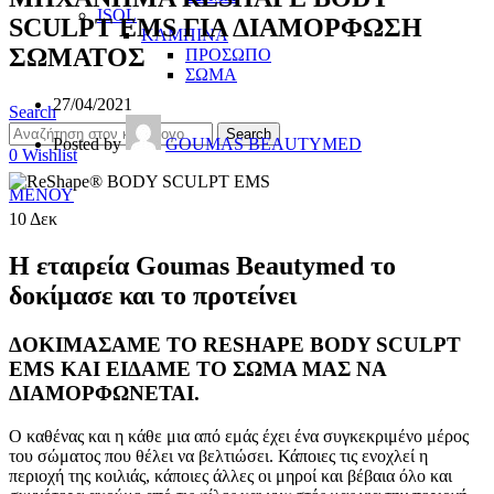
ISOL
SCULPT EMS ΓΙΑ ΔΙΑΜΟΡΦΩΣΗ
ΚΑΜΠΙΝΑ
ΣΩΜΑΤΟΣ
ΠΡΟΣΩΠΟ
ΣΩΜΑ
27/04/2021
Search
Search
Posted by
GOUMAS BEAUTYMED
0
Wishlist
ΜΕΝΟΥ
10
Δεκ
Η εταιρεία Goumas Beautymed το
δοκίμασε και το προτείνει
ΔΟΚΙΜΑΣΑΜΕ ΤΟ RESHAPE BODY SCULPT
EMS ΚΑΙ ΕΙΔΑΜΕ ΤΟ ΣΩΜΑ ΜΑΣ ΝΑ
ΔΙΑΜΟΡΦΩΝΕΤΑΙ.
Ο καθένας και η κάθε μια από εμάς έχει ένα συγκεκριμένο μέρος
του σώματος που θέλει να βελτιώσει. Κάποιες τις ενοχλεί η
περιοχή της κοιλιάς, κάποιες άλλες οι μηροί και βέβαια όλο και