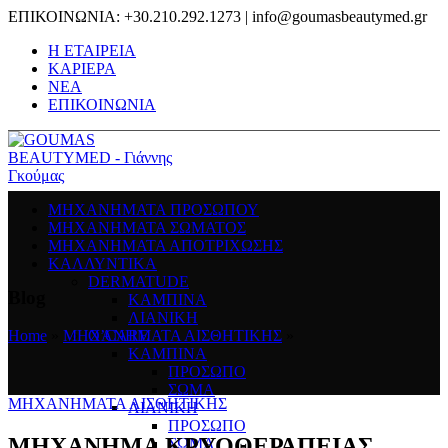
ΕΠΙΚΟΙΝΩΝΙΑ: +30.210.292.1273 | info@goumasbeautymed.gr
Η ΕΤΑΙΡΕΙΑ
ΚΑΡΙΕΡΑ
ΝΕΑ
ΕΠΙΚΟΙΝΩΝΙΑ
ΜΗΧΑΝΗΜΑΤΑ ΠΡΟΣΩΠΟΥ
ΜΗΧΑΝΗΜΑΤΑ ΣΩΜΑΤΟΣ
ΜΗΧΑΝΗΜΑΤΑ ΑΠΟΤΡΙΧΩΣΗΣ
ΚΑΛΛΥΝΤΙΚΑ
DERMATUDE
Blog
ΚΑΜΠΙΝΑ
ΛΙΑΝΙΚΗ
O’CARE
Home
»
ΜΗΧΑΝΗΜΑΤΑ ΑΙΣΘΗΤΙΚΗΣ
»
ΚΑΜΠΙΝΑ
ΠΡΟΣΩΠΟ
ΣΩΜΑ
ΜΗΧΑΝΗΜΑΤΑ ΑΙΣΘΗΤΙΚΗΣ
ΛΙΑΝΙΚΗ
ΠΡΟΣΩΠΟ
ΜΗΧΑΝΗΜΑ ΚΡΥΟΘΕΡΑΠΕΙΑΣ –
ΣΩΜΑ