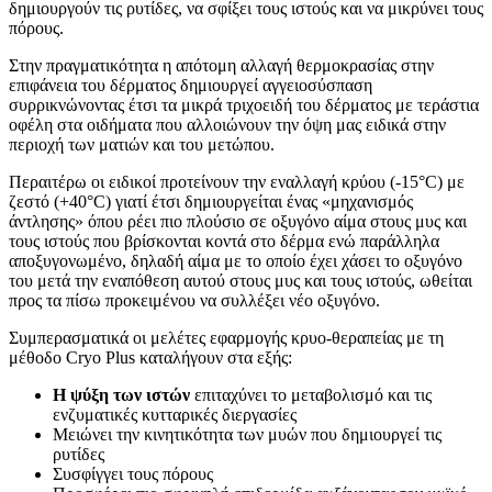
δημιουργούν τις ρυτίδες, να σφίξει τους ιστούς και να μικρύνει τους
πόρους.
Στην πραγματικότητα η απότομη αλλαγή θερμοκρασίας στην
επιφάνεια του δέρματος δημιουργεί αγγειοσύσπαση
συρρικνώνοντας έτσι τα μικρά τριχοειδή του δέρματος με τεράστια
οφέλη στα οιδήματα που αλλοιώνουν την όψη μας ειδικά στην
περιοχή των ματιών και του μετώπου.
Περαιτέρω οι ειδικοί προτείνουν την εναλλαγή κρύου (-15°C) με
ζεστό (+40°C) γιατί έτσι δημιουργείται ένας «μηχανισμός
άντλησης» όπου ρέει πιο πλούσιο σε οξυγόνο αίμα στους μυς και
τους ιστούς που βρίσκονται κοντά στο δέρμα ενώ παράλληλα
αποξυγονωμένο, δηλαδή αίμα με το οποίο έχει χάσει το οξυγόνο
του μετά την εναπόθεση αυτού στους μυς και τους ιστούς, ωθείται
προς τα πίσω προκειμένου να συλλέξει νέο οξυγόνο.
Συμπερασματικά οι μελέτες εφαρμογής κρυο-θεραπείας με τη
μέθοδο Cryo Plus καταλήγουν στα εξής:
Η ψύξη των ιστών
επιταχύνει το μεταβολισμό και τις
ενζυματικές κυτταρικές διεργασίες
Μειώνει την κινητικότητα των μυών που δημιουργεί τις
ρυτίδες
Συσφίγγει τους πόρους