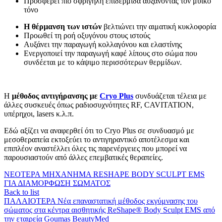
Προσφέρει πιο σφριγηλή επιδερμίδα αυξάνοντας τον μυϊκό
τόνο
Η θέρμανση των ιστών
βελτιώνει την αιματική κυκλοφορία
Προωθεί τη ροή οξυγόνου στους ιστούς
Αυξάνει την παραγωγή κολλαγόνου και ελαστίνης
Ενεργοποιεί την παραγωγή καφέ λίπους στο σώμα που
συνδέεται με το κάψιμο περισσότερων θερμίδων.
Η
μέθοδος αντιγήρανσης με
Cryo Plus
συνδυάζεται τέλεια με
άλλες συσκευές όπως ραδιοσυχνότητες RF, CAVITATION,
υπέρηχοι, lasers κ.λ.π.
Εδώ αξίζει να αναφερθεί ότι το Cryo Plus σε συνδυασμό με
μεσοθεραπεία εκτοξεύει το αντιγηραντικό αποτέλεσμα και
επιπλέον αναστέλλει όλες τις παρενέργειες που μπορεί να
παρουσιαστούν από άλλες επεμβατικές θεραπείες.
ΝΕΟΤΕΡΑ
ΜΗΧΑΝΗΜΑ RESHAPE BODY SCULPT EMS
ΓΙΑ ΔΙΑΜΟΡΦΩΣΗ ΣΩΜΑΤΟΣ
Back to list
ΠΑΛΑΙΟΤΕΡΑ
Νέα επαναστατική μέθοδος εκγύμνασης του
σώματος στα κέντρα αισθητικής ReShape® Βody Sculpt EMS από
την εταιρεία Goumas BeautyMed