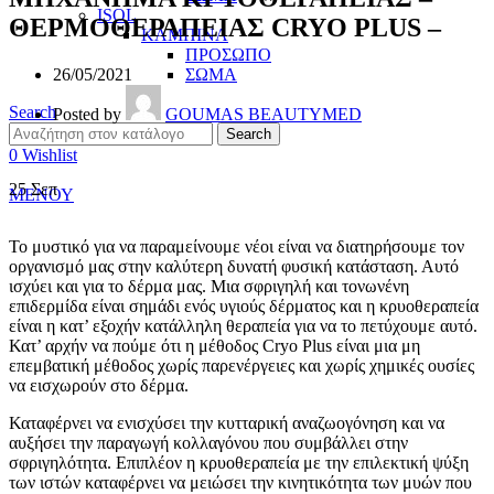
ISOL
ΘΕΡΜΟΘΕΡΑΠΕΙΑΣ CRYO PLUS –
ΚΑΜΠΙΝΑ
ΠΡΟΣΩΠΟ
ΣΩΜΑ
26/05/2021
Search
Posted by
GOUMAS BEAUTYMED
Search
0
Wishlist
25
Σεπ
ΜΕΝΟΥ
Το μυστικό για να παραμείνουμε νέοι είναι να διατηρήσουμε τον
οργανισμό μας στην καλύτερη δυνατή φυσική κατάσταση. Αυτό
ισχύει και για το δέρμα μας. Μια σφριγηλή και τονωνένη
επιδερμίδα είναι σημάδι ενός υγιούς δέρματος και η κρυοθεραπεία
είναι η κατ’ εξοχήν κατάλληλη θεραπεία για να το πετύχουμε αυτό.
Κατ’ αρχήν να πούμε ότι η μέθοδος Cryo Plus είναι μια μη
επεμβατική μέθοδος χωρίς παρενέργειες και χωρίς χημικές ουσίες
να εισχωρούν στο δέρμα.
Καταφέρνει να ενισχύσει την κυτταρική αναζωογόνηση και να
αυξήσει την παραγωγή κολλαγόνου που συμβάλλει στην
σφριγηλότητα. Επιπλέον η κρυοθεραπεία με την επιλεκτική ψύξη
των ιστών καταφέρνει να μειώσει την κινητικότητα των μυών που