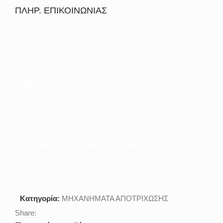
ΠΛΗΡ. ΕΠΙΚΟΙΝΩΝΙΑΣ
Αγ. Αντωνίου 1, άνω πατήσια
Αθήνα, 11142
Τηλ: 210.2921273
Φαξ: 210.2132767
info@goumasbeautymed.gr
Αν ενδιαφέρεστε να μάθετε λεπτομέρειες για κάποιο
από τα προϊόντα μας, επικοινωνήστε μαζί μας
Κατηγορία:
ΜΗΧΑΝΗΜΑΤΑ ΑΠΟΤΡΙΧΩΣΗΣ
Share: