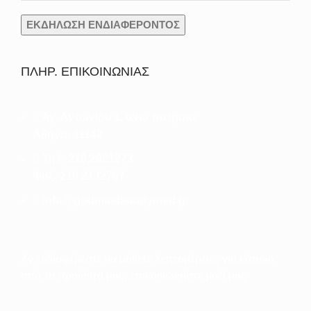
ΠΛΗΡ. ΕΠΙΚΟΙΝΩΝΙΑΣ
Αγ. Αντωνίου 1, άνω πατήσια
Αθήνα, 11142
Τηλ: 210.2921273
Φαξ: 210.2132767
info@goumasbeautymed.gr
Αν ενδιαφέρεστε να μάθετε λεπτομέρειες για κάποιο
από τα προϊόντα μας, επικοινωνήστε μαζί μας