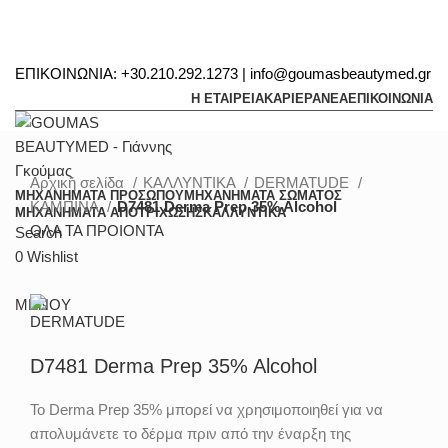
ΕΠΙΚΟΙΝΩΝΙΑ: +30.210.292.1273 | info@goumasbeautymed.gr
Η ΕΤΑΙΡΕΙΑ
ΚΑΡΙΕΡΑ
ΝΕΑ
ΕΠΙΚΟΙΝΩΝΙΑ
Αρχική σελίδα
ΚΑΛΛΥΝΤΙΚΑ
DERMATUDE
ΜΗΧΑΝΗΜΑΤΑ ΠΡΟΣΩΠΟΥ
ΜΗΧΑΝΗΜΑΤΑ ΣΩΜΑΤΟΣ
ΚΑΜΠΙΝΑ
D7481 Derma Prep 35% Alcohol
ΜΗΧΑΝΗΜΑΤΑ ΑΠΟΤΡΙΧΩΣΗΣ
ΚΑΛΛΥΝΤΙΚΑ
ΟΛΑ ΤΑ ΠΡΟΙΟΝΤΑ
Search
0
Wishlist
Μεγέθυνση
ΜΕΝΟΥ
D7481 Derma Prep 35% Alcohol
Το Derma Prep 35% μπορεί να χρησιμοποιηθεί για να
απολυμάνετε το δέρμα πριν από την έναρξη της