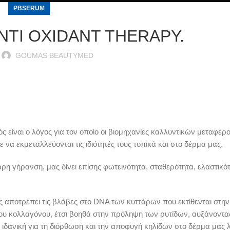
PBSERUM
ANTI OXIDANT THERAPY.
GOUMAS BEAUTYMED
τός είναι ο λόγος για τον οποίο οι βιομηχανίες καλλυντικών μεταφέρ
 να εκμεταλλεύονται τις ιδιότητές τους τοπικά και στο δέρμα μας.
ρη γήρανση, μας δίνει επίσης φωτεινότητα, σταθερότητα, ελαστικότ
θώς αποτρέπει τις βλάβες στο DNA των κυττάρων που εκτίθενται στην
η του κολλαγόνου, έτσι βοηθά στην πρόληψη των ρυτίδων, αυξάνοντα
αι ιδανική για τη διόρθωση και την αποφυγή κηλίδων στο δέρμα μας 