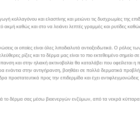
γωγή κολλαγόνου και ελαστίνης και μειώνει τις δυσχρωμίες της επιδ
ακμή καθώς και στο να λειάνει λεπτές γραμμές και ρυτίδες καθώς 
σεις οι οποίες είναι όλες λιποδιαλυτά αντιοξειδωτικά. Ο ρόλος τω
εύθερες ρίζες και το δέρμα μας είναι το πιο εκτεθειμένο σημείο σε
ύπανση και στην ηλιακή ακτινοβολία θα καταλάβει που οφείλεται η
δρα ενάντια στην αντιγήρανση, βοηθάει σε πολλά δερματικά προβλή
ρα προστατευτικά προς την επιδερμίδα και έχει αντιφλεγμονώδεις 
ικά το δέρμα σας μέσω βιοενεργών ενζύμων, από τα νεκρά κύτταρα