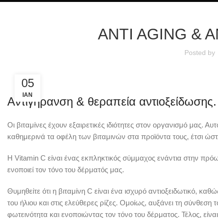
ANTI AGING & 
Posted by
05
ΙΑΝ
Αντιγήρανση & θεραπεία αντιοξείδωσης.
Οι βιταμίνες έχουν εξαιρετικές ιδιότητες στον οργανισμό μας. Αυ
καθημερινά τα οφέλη των βιταμινών στα προϊόντα τους, έτσι ώστε
Η Vitamin C είναι ένας εκπληκτικός σύμμαχος ενάντια στην πρόω
ενοποιεί τον τόνο του δέρματός μας.
Θυμηθείτε ότι η βιταμίνη C είναι ένα ισχυρό αντιοξειδωτικό, κα
του ήλιου και στις ελεύθερες ρίζες. Ομοίως, αυξάνει τη σύνθεσ
φωτεινότητα και ενοποιώντας τον τόνο του δέρματος. Τέλος, είν